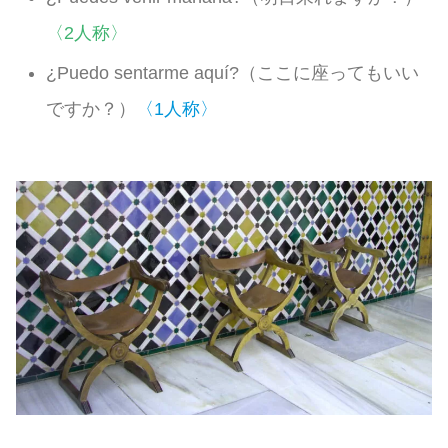
〈2人称〉
¿Puedo sentarme aquí?（ここに座ってもいい
ですか？）
〈1人称〉