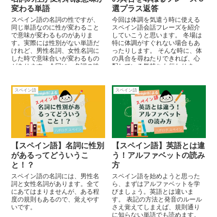
変わる単語
選プラス返答
スペイン語の名詞の性ですが、
今回は体調を気遣う時に使える
同じ単語なのに性が変わること
スペイン語会話フレーズを紹介
で意味が変わるものがありま
していこうと思います。 冬場は
す。実際には性別がない単語だ
特に体調がすぐれない場合もあ
けれど、男性名詞、女性名詞に
ったりします。 そんな時に、体
した時で意味合いが変わるもの
の具合を尋ねたりできれば、心
があります。今回は、名詞の性
配している気持ちも伝わりま
によってその意味が変わる単語
す！
を紹介していきたいと思いま
す。
スペイン語
スペイン語
【スペイン語】名詞に性別
【スペイン語】英語とは違
があるってどういうこ
う！アルファベットの読み
と！？
方
スペイン語の名詞には、男性名
スペイン語を始めようと思った
詞と女性名詞があります。全て
ら、まずはアルファベットを学
にあてはまりませんが、ある程
びましょう。英語とは違いま
度の規則もあるので、覚えやす
す。 表記の方法と発音のルール
いです。
さえ覚えてしまえば、規則通り
に知らない単語でも読めます。