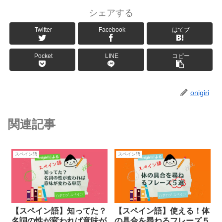
シェアする
Twitter
Facebook
はてブ
Pocket
LINE
コピー
onigiri
関連記事
スペイン語
スペイン語
【スペイン語】知ってた？
【スペイン語】使える！体
名詞の性が変われば意味が
の具合を尋ねるフレーズ５