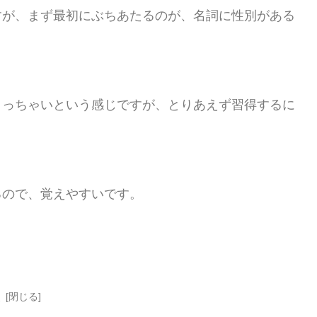
すが、まず最初にぶちあたるのが、名詞に性別がある
こっちゃいという感じですが、とりあえず習得するに
るので、覚えやすいです。
次