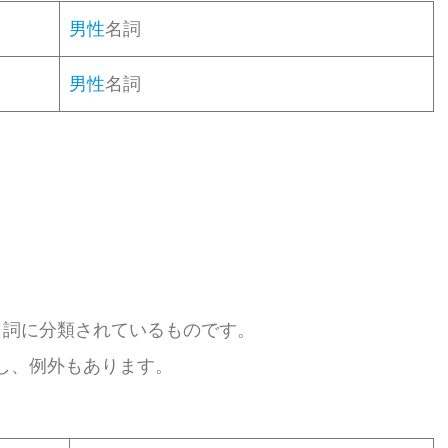
男性
名詞
男性
名詞
名詞に分類されているものです。
だし、例外もあります。