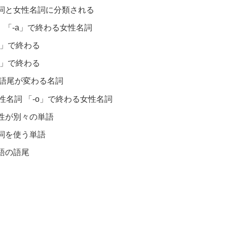
詞と女性名詞に分類される
、「-a」で終わる女性名詞
o」で終わる
a」で終わる
語尾が変わる名詞
性名詞 「-o」で終わる女性名詞
性が別々の単語
詞を使う単語
語の語尾