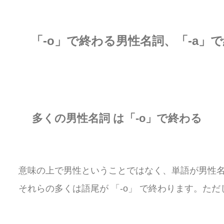
「-o」で終わる男性名詞、「-a」
多くの男性名詞 は「-o」で終わる
意味の上で男性ということではなく、単語が男性
それらの多くは語尾が 「-o」 で終わります。た