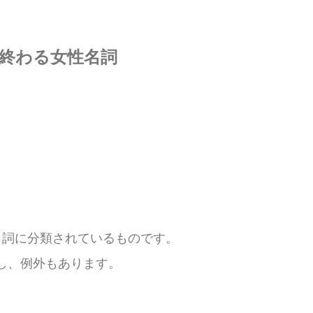
で終わる女性名詞
名詞に分類されているものです。
だし、例外もあります。