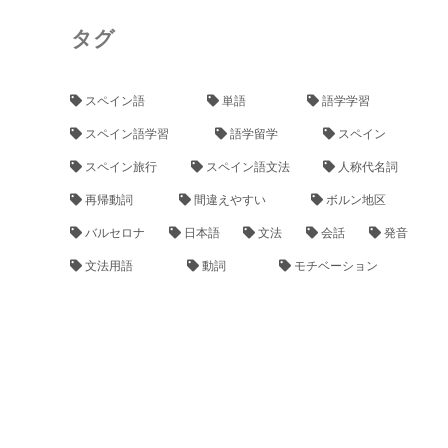
タグ
スペイン語
単語
語学学習
スペイン語学習
語学留学
スペイン
スペイン旅行
スペイン語文法
人称代名詞
再帰動詞
間違えやすい
ボルン地区
バルセロナ
日本語
文法
会話
発音
文法用語
動詞
モチベーション