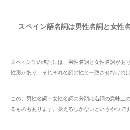
スペイン語名詞は男性名詞と女性
スペイン語の名詞には、男性名詞と女性名詞があ
性形があり、それぞれ名詞の性と一致させなけれ
この、男性名詞・女性名詞の分類は名詞の意味上
るものもあります。覚えるしかないというやつで