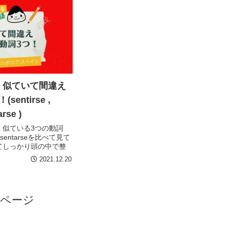
】似ていて間違え
entirse ,
arse )
、似ている3つの動詞
rle, sentarseを比べて見て
てしっかり頭の中で整
で、きっと皆さんも間
2021.12.20
です！
のページ