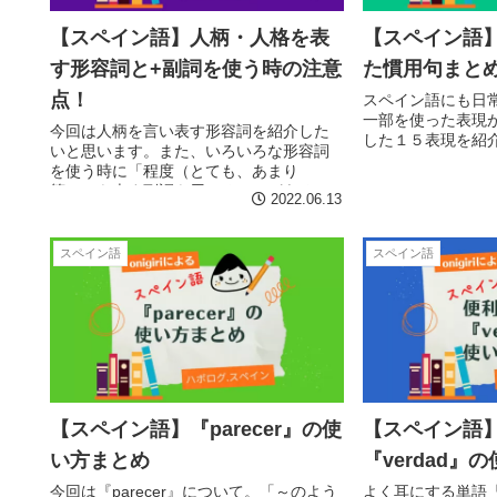
【スペイン語】人柄・人格を表
【スペイン語
す形容詞と+副詞を使う時の注意
た慣用句まとめ
点！
スペイン語にも日
一部を使った表現
今回は人柄を言い表す形容詞を紹介した
した１５表現を紹
いと思います。また、いろいろな形容詞
を使う時に「程度（とても、あまり
等）」を表す副詞を用いることがあると
2022.06.13
思いますが、その時の注意点も一緒に紹
介したいと思います。
スペイン語
スペイン語
【スペイン語】『parecer』の使
【スペイン語
い方まとめ
『verdad』
今回は『parecer』について。「～のよう
よく耳にする単語『