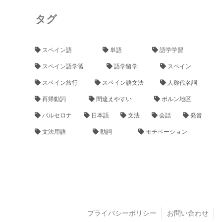
タグ
スペイン語
単語
語学学習
スペイン語学習
語学留学
スペイン
スペイン旅行
スペイン語文法
人称代名詞
再帰動詞
間違えやすい
ボルン地区
バルセロナ
日本語
文法
会話
発音
文法用語
動詞
モチベーション
プライバシーポリシー
お問い合わせ