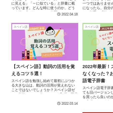
に見える」「～に似ている」と辞書に載
一つではありませ
っています。どんな時に使うのか、どう
になったら、自分
いう使い方があるのか、今回は
り、相手の感情が
2022.04.18
『parecer』の使い方をまとめてご紹介し
す。そこで今回は便
たいと思います。
をまとめてご紹介
スペイン語
スペイン語
【スペイン語】動詞の活用を覚
2022年最新
えるコツ５選！
なくなった？
語電子辞書
スペイン語を勉強し始めて最初にぶつか
る大きな山は、動詞の活用が覚えれない
スペイン語電子辞
ことではないでしょうか？スペイン語ゼ
ても旧バージョン
ロで留学し、その後DELEB2を取得。再度
を買ったら良いの
スペインの語学学校でC1クラスを受講し
の参考になるよう
たスペイン在住筆者がおススメするコツ
2022.03.14
みました。
５選！