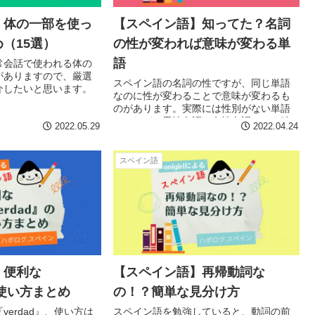
】体の一部を使っ
【スペイン語】知ってた？名詞
（15選）
の性が変われば意味が変わる単
語
常会話で使われる体の
がありますので、厳選
スペイン語の名詞の性ですが、同じ単語
介したいと思います。
なのに性が変わることで意味が変わるも
のがあります。実際には性別がない単語
だけれど、男性名詞、女性名詞にした時
2022.05.29
2022.04.24
で意味合いが変わるものがあります。今
回は、名詞の性によってその意味が変わ
る単語を紹介していきたいと思います。
スペイン語
】便利な
【スペイン語】再帰動詞な
の使い方まとめ
の！？簡単な見分け方
verdad』、使い方は
スペイン語を勉強していると、動詞の前