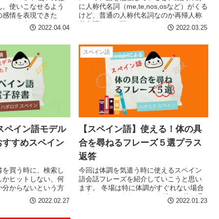
ん。使いこなせるよう
に人称代名詞（me,te,nos,osなど）がくる
の感情を表現できた
けど、普通の人称代名詞なのか再帰人称
わかるようになりま
代名詞なのか頭がこんがらがってしまう
2022.04.04
2022.03.25
利なverdadの使い方
こが多々あります。今回はその見分け方
したいと思います。
を紹介したいと思います。
スペイン語
！スペイン語モデル
【スペイン語】使える！体の具
おすすめスペイン
合を尋ねるフレーズ５選プラス
返答
書を買う時に、検索し
今回は体調を気遣う時に使えるスペイン
しかヒットしない、何
語会話フレーズを紹介していこうと思い
か分からないという方
ます。 冬場は特に体調がすぐれない場合
におススメをまとめて
もあったりします。 そんな時に、体の具
2022.02.27
2022.01.23
合を尋ねたりできれば、心配している気
持ちも伝わります！