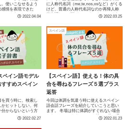
ん。使いこなせるよう
に人称代名詞（me,te,nos,osなど）がくる
の感情を表現できた
けど、普通の人称代名詞なのか再帰人称
わかるようになりま
代名詞なのか頭がこんがらがってしまう
2022.04.04
2022.03.25
利なverdadの使い方
こが多々あります。今回はその見分け方
したいと思います。
を紹介したいと思います。
スペイン語
！スペイン語モデル
【スペイン語】使える！体の具
おすすめスペイン
合を尋ねるフレーズ５選プラス
返答
書を買う時に、検索し
今回は体調を気遣う時に使えるスペイン
しかヒットしない、何
語会話フレーズを紹介していこうと思い
か分からないという方
ます。 冬場は特に体調がすぐれない場合
におススメをまとめて
もあったりします。 そんな時に、体の具
2022.02.27
2022.01.23
合を尋ねたりできれば、心配している気
持ちも伝わります！