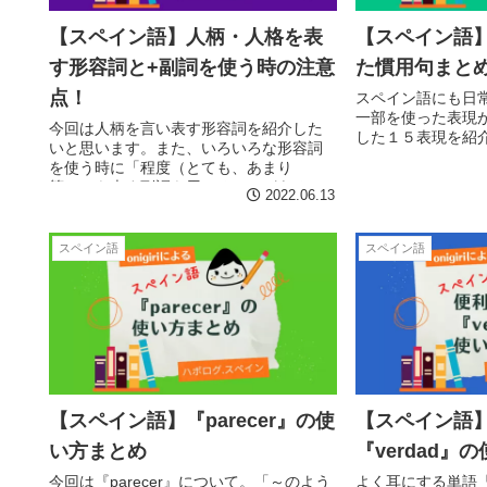
【スペイン語】人柄・人格を表
【スペイン語
す形容詞と+副詞を使う時の注意
た慣用句まとめ
点！
スペイン語にも日
一部を使った表現
今回は人柄を言い表す形容詞を紹介した
した１５表現を紹
いと思います。また、いろいろな形容詞
を使う時に「程度（とても、あまり
等）」を表す副詞を用いることがあると
2022.06.13
思いますが、その時の注意点も一緒に紹
介したいと思います。
スペイン語
スペイン語
【スペイン語】『parecer』の使
【スペイン語
い方まとめ
『verdad』
今回は『parecer』について。「～のよう
よく耳にする単語『