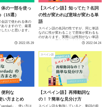
】体の一部を使っ
【スペイン語】知ってた？名詞
（15選）
の性が変われば意味が変わる単
語
常会話で使われる体の
がありますので、厳選
スペイン語の名詞の性ですが、同じ単語
介したいと思います。
なのに性が変わることで意味が変わるも
のがあります。実際には性別がない単語
だけれど、男性名詞、女性名詞にした時
2022.05.29
2022.04.24
で意味合いが変わるものがあります。今
回は、名詞の性によってその意味が変わ
る単語を紹介していきたいと思います。
スペイン語
】便利な
【スペイン語】再帰動詞な
の使い方まとめ
の！？簡単な見分け方
verdad』、使い方は
スペイン語を勉強していると、動詞の前