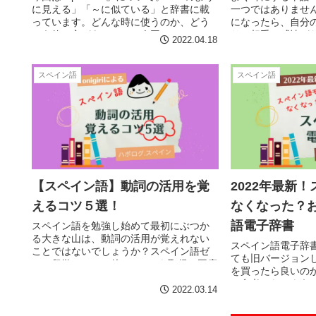
に見える」「～に似ている」と辞書に載
一つではありませ
っています。どんな時に使うのか、どう
になったら、自分
いう使い方があるのか、今回は
り、相手の感情が
2022.04.18
『parecer』の使い方をまとめてご紹介し
す。そこで今回は便
たいと思います。
をまとめてご紹介
スペイン語
スペイン語
【スペイン語】動詞の活用を覚
2022年最新
えるコツ５選！
なくなった？
語電子辞書
スペイン語を勉強し始めて最初にぶつか
る大きな山は、動詞の活用が覚えれない
スペイン語電子辞
ことではないでしょうか？スペイン語ゼ
ても旧バージョン
ロで留学し、その後DELEB2を取得。再度
を買ったら良いの
スペインの語学学校でC1クラスを受講し
の参考になるよう
たスペイン在住筆者がおススメするコツ
2022.03.14
みました。
５選！