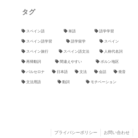
タグ
スペイン語
単語
語学学習
スペイン語学習
語学留学
スペイン
スペイン旅行
スペイン語文法
人称代名詞
再帰動詞
間違えやすい
ボルン地区
バルセロナ
日本語
文法
会話
発音
文法用語
動詞
モチベーション
プライバシーポリシー
お問い合わせ