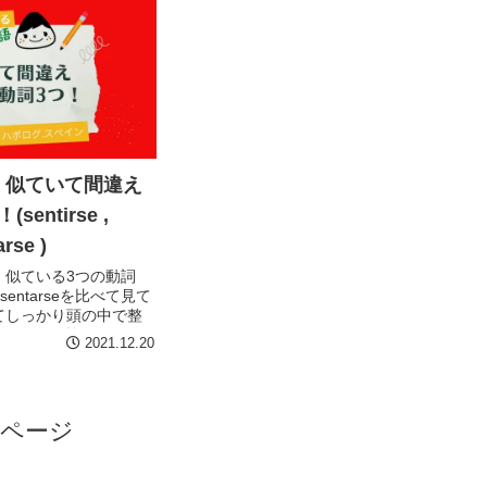
】似ていて間違え
entirse ,
arse )
、似ている3つの動詞
rle, sentarseを比べて見て
てしっかり頭の中で整
で、きっと皆さんも間
2021.12.20
です！
のページ