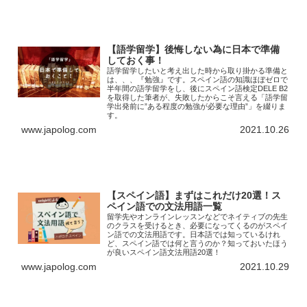
【語学留学】後悔しない為に日本で準備
しておく事！
語学留学したいと考え出した時から取り掛かる準備と
は、、、『勉強』です。スペイン語の知識ほぼゼロで
半年間の語学留学をし、後にスペイン語検定DELE B2
を取得した筆者が、失敗したからこそ言える「語学留
学出発前に”ある程度の勉強が必要な理由”」を綴りま
す。
www.japolog.com
2021.10.26
【スペイン語】まずはこれだけ20選！ス
ペイン語での文法用語一覧
留学先やオンラインレッスンなどでネイティブの先生
のクラスを受けるとき、必要になってくるのがスペイ
ン語での文法用語です。日本語では知っているけれ
ど、スペイン語では何と言うのか？知っておいたほう
が良いスペイン語文法用語20選！
www.japolog.com
2021.10.29