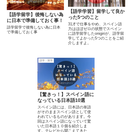
【語学学習】留学して良か
【語学留学】後悔しない為
った5つのこと
に日本で準備しておく事！
31才で仕事をやめ、スペイン語
語学留学で後悔しない為に日本
力はほぼゼロの状態でスペイン
で準備しておく事
に語学留学したonigiriが、語学留
学してよかった5つのことをご紹
介しますよ。
語学・留学
【驚きっ！】スペイン語に
なっている日本語10選
スペイン語には、日本語の単語
がそのままスペイン語として使
われているものがあります。今
回はスペイン語になっていて驚
いた日本語１０個を紹介しま
す。テレビから聞こえてきた