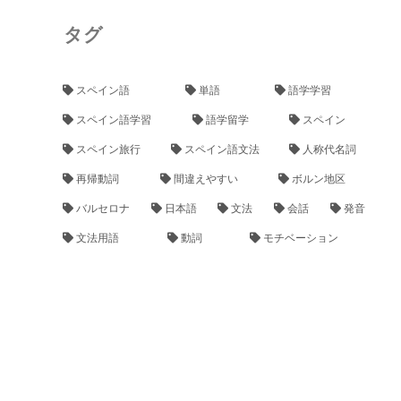
タグ
スペイン語
単語
語学学習
スペイン語学習
語学留学
スペイン
スペイン旅行
スペイン語文法
人称代名詞
再帰動詞
間違えやすい
ボルン地区
バルセロナ
日本語
文法
会話
発音
文法用語
動詞
モチベーション